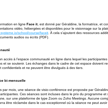
rmation en ligne
Face it.
est donné par Géraldine, la formatrice, et 
ntations vidéo, hébergées et disponibles pour le visionnage sur la pla
systeme.io/school/course/faceit
. À cela s’ajoutent des ressources addi
cuments audios ou écrits (PDF).
unauté
 un accès à l’espace communauté en ligne dans lequel les participantes
ns et se soutenir. Les échanges dans le cadre de cet espace doivent res
nt confidentiels et ne peuvent être divulgués à des tiers.
nce bi-mensuelle
is par mois, une séance de visio-conférence est proposée par Géraldi
articipantes. Ces séances sont incluses dans le prix du programme et 
igne, sur une plateforme de type Zoom ou Zoho Meetings. Aucune comp
rra être réclamée dans le cas exceptionnel où la séance ne peut avoir 