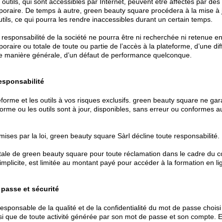
 outils, qui sont accessibles par Internet, peuvent être affectés par des
emporaire. De temps à autre, green beauty square procédera à la mise à 
tils, ce qui pourra les rendre inaccessibles durant un certain temps.
responsabilité de la société ne pourra être ni recherchée ni retenue e
mporaire ou totale de toute ou partie de l’accès à la plateforme, d’une dif
ne manière générale, d’un défaut de performance quelconque.
esponsabilité
teforme et les outils à vos risques exclusifs. green beauty square ne gar
orme ou les outils sont à jour, disponibles, sans erreur ou conformes a
mises par la loi, green beauty square Sàrl décline toute responsabilité.
otale de green beauty square pour toute réclamation dans le cadre du c
implicite, est limitée au montant payé pour accéder à la formation en li
passe et sécurité
responsable de la qualité et de la confidentialité du mot de passe choisi
si que de toute activité générée par son mot de passe et son compte. E