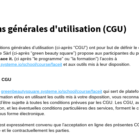
s générales d'utilisation (CGU)
ions générales d’utilisation (ci-après “CGU”) ont pour but de définir le
e Sàrl (ci-après “green beauty square”) propose aux participantes du
ace it.
(ci après “le programme” ou “la formation”) l’accès à
systeme.io/school/course/faceit
et aux outils mis à leur disposition.
s CGU
e
greenbeautysquare.systeme.io/school/course/faceit
qui sert de platef
mation et/ou en utilisant les outils mis à votre disposition, vous reconna
d’être sujette à toutes les conditions prévues par les CGU. Les CGU,
ion, et les éventuelles conditions particulières des services, forment le c
sous forme électronique.
 est expressément convenu que l’acceptation en ligne des présentes C
 et lie contractuellement les parties.