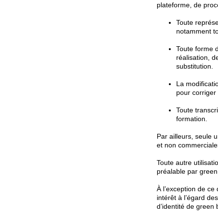
plateforme, de proc
Toute représen
notamment to
Toute forme d
réalisation, 
substitution.
La modificati
pour corriger
Toute transcr
formation.
Par ailleurs, seule 
et non commerciale
Toute autre utilisa
préalable par green
À l’exception de ce
intérêt à l’égard d
d’identité de green