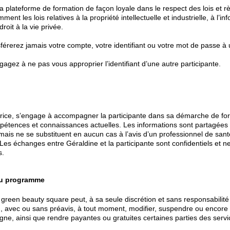
 la plateforme de formation de façon loyale dans le respect des lois et 
ment les lois relatives à la propriété intellectuelle et industrielle, à l’i
droit à la vie privée.
férerez jamais votre compte, votre identifiant ou votre mot de passe à u
agez à ne pas vous approprier l’identifiant d’une autre participante.
trice, s’engage à accompagner la participante dans sa démarche de for
étences et connaissances actuelles. Les informations sont partagées 
 mais ne se substituent en aucun cas à l’avis d’un professionnel de san
Les échanges entre Géraldine et la participante sont confidentiels et n
s.
du programme
reen beauty square peut, à sa seule discrétion et sans responsabilité 
, avec ou sans préavis, à tout moment, modifier, suspendre ou encore r
igne, ainsi que rendre payantes ou gratuites certaines parties des servi