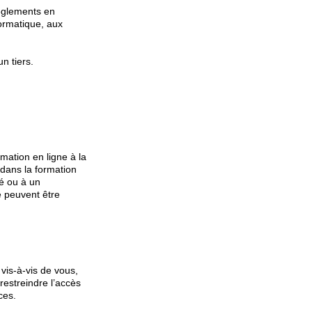
règlements en
nformatique, aux
n tiers.
mation en ligne à la
dans la formation
té ou à un
e peuvent être
vis-à-vis de vous,
estreindre l’accès
ces.