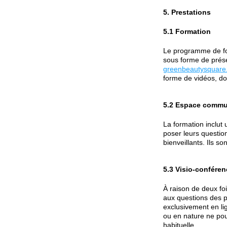
5. Prestations
5.1 Formation
Le programme de fo
sous forme de prése
greenbeautysquare.
forme de vidéos, do
5.2 Espace comm
La formation inclut
poser leurs questio
bienveillants. Ils so
5.3 Visio-confére
À raison de deux fo
aux questions des p
exclusivement en l
ou en nature ne pou
habituelle.