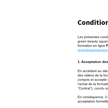
Condition
Les présentes condit
green beauty squar
formation en ligne
F
greenbeautysquare.
1. Acceptation de
En accédant au sit
des vidéos de la for
compris et accepté 
l’achat de la format
“Contrat”), conclu 
En conséquence, il
acceptation formelle