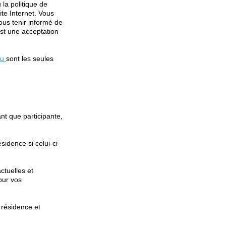
la politique de
ite Internet. Vous
vous tenir informé de
est une acceptation
gu
sont les seules
nt que participante,
sidence si celui-ci
ctuelles et
our vos
 résidence et