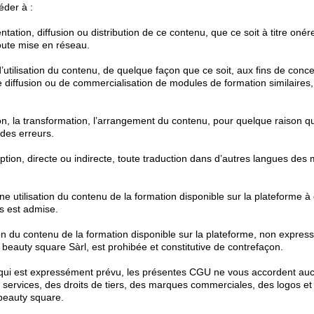
éder à :
tation, diffusion ou distribution de ce contenu, que ce soit à titre onér
ute mise en réseau.
’utilisation du contenu, de quelque façon que ce soit, aux fins de conce
de diffusion ou de commercialisation de modules de formation similaires
on, la transformation, l’arrangement du contenu, pour quelque raison qu
 des erreurs.
iption, directe ou indirecte, toute traduction dans d’autres langues des
une utilisation du contenu de la formation disponible sur la plateforme à 
s est admise.
tion du contenu de la formation disponible sur la plateforme, non expre
 beauty square Sàrl, est prohibée et constitutive de contrefaçon.
 qui est expressément prévu, les présentes CGU ne vous accordent aucun
es services, des droits de tiers, des marques commerciales, des logos e
 beauty square.