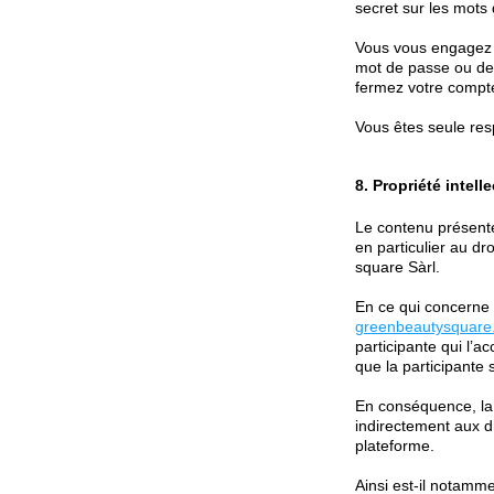
secret sur les mots
Vous vous engagez à
mot de passe ou de 
fermez votre compte
Vous êtes seule res
8. Propriété intelle
Le contenu présenté 
en particulier au dr
square Sàrl.
En ce qui concerne 
greenbeautysquare.
participante qui l’ac
que la participante s
En conséquence, la p
indirectement aux dr
plateforme.
Ainsi est-il notamme