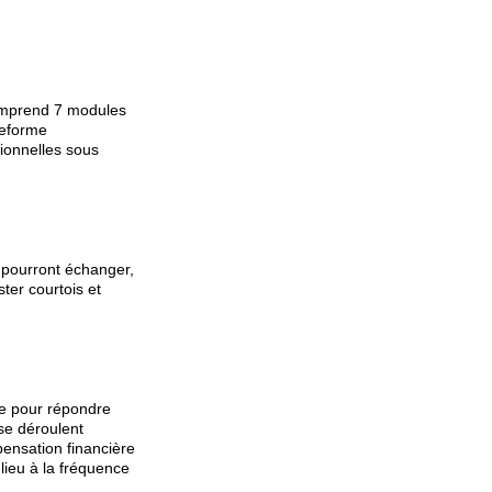
comprend 7 modules
teforme
tionnelles sous
 pourront échanger,
ter courtois et
ne pour répondre
se déroulent
ensation financière
lieu à la fréquence