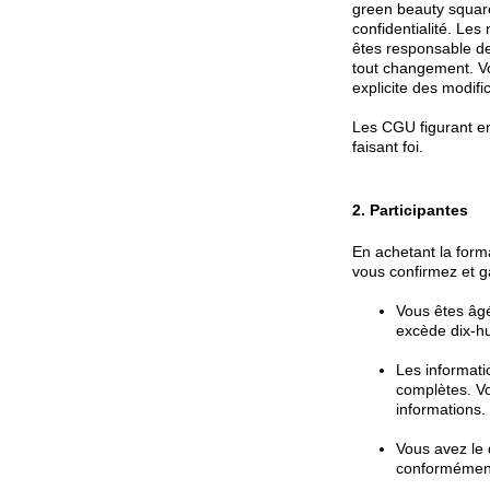
green beauty square
confidentialité. Les
êtes responsable de 
tout changement. Vot
explicite des modifi
Les CGU figurant en 
faisant foi.
2. Participantes
En achetant la form
vous confirmez et g
Vous êtes âgé
excède dix-hu
Les informati
complètes. Vo
informations.
Vous avez le 
conformément 