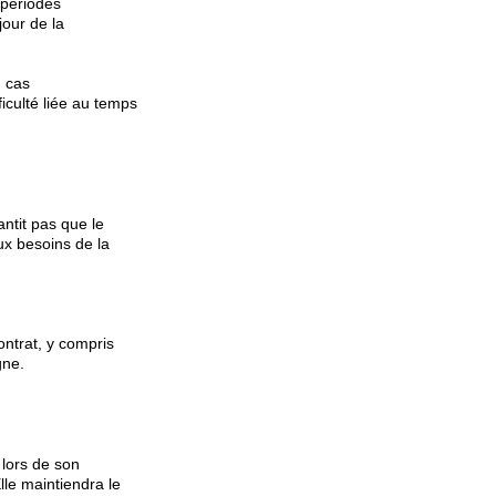
 périodes
jour de la
n cas
ficulté liée au temps
antit pas que le
ux besoins de la
ontrat, y compris
gne.
 lors de son
lle maintiendra le