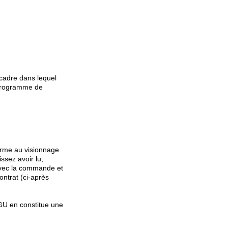
 cadre dans lequel
 programme de
orme au visionnage
issez avoir lu,
 avec la commande et
ontrat (ci-après
GU en constitue une