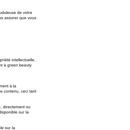
uduleuse de votre
ous assurer que vous
riété intellectuelle,
t à green beauty
ment à la
ce contenu, ceci tant
e, directement ou
disponible sur la
le sur la