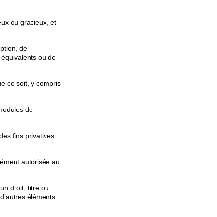
eux ou gracieux, et
ption, de
, équivalents ou de
e ce soit, y compris
 modules de
des fins privatives
ssément autorisée au
 droit, titre ou
t d’autres éléments